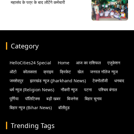
महासंघ के पत्र के बाद लौटेंगे कर्मचारी
Category
HelloCities24 Special
Home
आज का राशिफल
एजुकेशन
ऑटो
कोलकाता
क्राइम
क्रिकेट
खेल
जनरल नॉलेज न्यूज
जमशेदपुर
झारखंड न्यूज (Jharkhand News)
टेक्नोलॉजी
धनबाद
धर्म न्यूज (Religion News)
नौकरी न्यूज
पटना
पश्चिम बंगाल
पूर्णिया
पॉलिटिक्स
बड़ी खबर
बिजनेस
बिहार चुनाव
बिहार न्यूज (Bihar News)
बॉलीवुड
Trending Tags