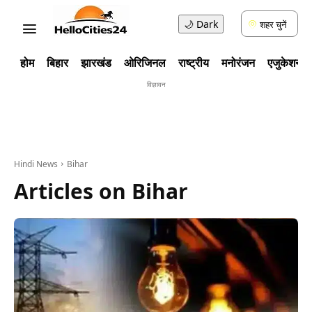
🌙
Dark
शहर चुनें
होम
बिहार
झारखंड
ओरिजिनल
राष्ट्रीय
मनोरंजन
एजुकेशन
विज्ञावन
Hindi News
Bihar
Articles on
Bihar