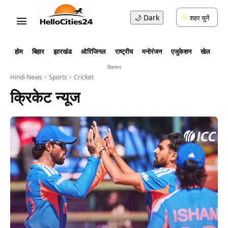
🌙
Dark
शहर चुनें
होम
बिहार
झारखंड
ओरिजिनल
राष्ट्रीय
मनोरंजन
एजुकेशन
खेल
लाइ
विज्ञापन
Hindi News
Sports
Cricket
क्रिकेट
न्यूज