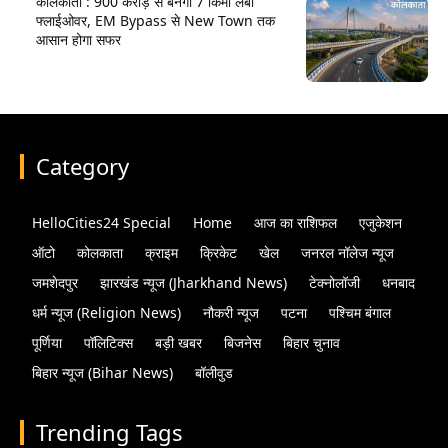
कोलकाता : 900 करोड़ से बनेगा 7 किमी लंबा
फ्लाईओवर, EM Bypass से New Town तक
आसान होगा सफर
Category
HelloCities24 Special
Home
आज का राशिफल
एजुकेशन
ऑटो
कोलकाता
क्राइम
क्रिकेट
खेल
जनरल नॉलेज न्यूज
जमशेदपुर
झारखंड न्यूज (Jharkhand News)
टेक्नोलॉजी
धनबाद
धर्म न्यूज (Religion News)
नौकरी न्यूज
पटना
पश्चिम बंगाल
पूर्णिया
पॉलिटिक्स
बड़ी खबर
बिजनेस
बिहार चुनाव
बिहार न्यूज (Bihar News)
बॉलीवुड
Trending Tags