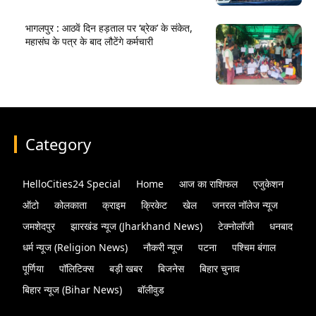
भागलपुर : आठवें दिन हड़ताल पर ‘ब्रेक’ के संकेत,
महासंघ के पत्र के बाद लौटेंगे कर्मचारी
Category
HelloCities24 Special
Home
आज का राशिफल
एजुकेशन
ऑटो
कोलकाता
क्राइम
क्रिकेट
खेल
जनरल नॉलेज न्यूज
जमशेदपुर
झारखंड न्यूज (Jharkhand News)
टेक्नोलॉजी
धनबाद
धर्म न्यूज (Religion News)
नौकरी न्यूज
पटना
पश्चिम बंगाल
पूर्णिया
पॉलिटिक्स
बड़ी खबर
बिजनेस
बिहार चुनाव
बिहार न्यूज (Bihar News)
बॉलीवुड