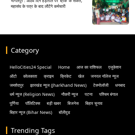
भागलपुर : आठवें दिन हड़ताल पर ‘ब्रेक’ के संकेत,
महासंघ के पत्र के बाद लौटेंगे कर्मचारी
Category
HelloCities24 Special
Home
आज का राशिफल
एजुकेशन
ऑटो
कोलकाता
क्राइम
क्रिकेट
खेल
जनरल नॉलेज न्यूज
जमशेदपुर
झारखंड न्यूज (Jharkhand News)
टेक्नोलॉजी
धनबाद
धर्म न्यूज (Religion News)
नौकरी न्यूज
पटना
पश्चिम बंगाल
पूर्णिया
पॉलिटिक्स
बड़ी खबर
बिजनेस
बिहार चुनाव
बिहार न्यूज (Bihar News)
बॉलीवुड
Trending Tags