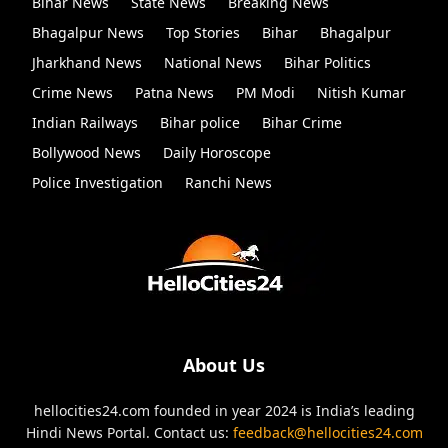
Bihar News
State News
Breaking News
Bhagalpur News
Top Stories
Bihar
Bhagalpur
Jharkhand News
National News
Bihar Politics
Crime News
Patna News
PM Modi
Nitish Kumar
Indian Railways
Bihar police
Bihar Crime
Bollywood News
Daily Horoscope
Police Investigation
Ranchi News
About Us
hellocities24.com founded in year 2024 is India’s leading
Hindi News Portal. Contact us:
feedback@hellocities24.com