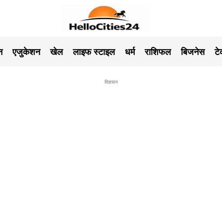
न
एजुकेशन
खेल
लाइफ स्टाइल
धर्म
राशिफल
बिजनेस
ट
विज्ञावन