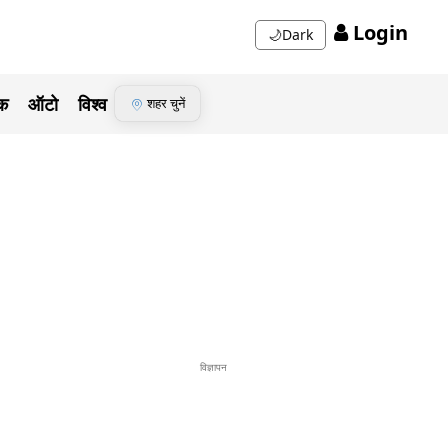
Login
🌙
Dark
ेक
ऑटो
विश्व
शहर चुनें
विज्ञापन