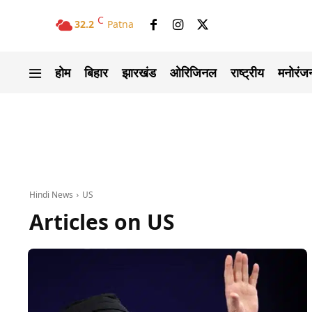
C
32.2
Patna
होम
बिहार
झारखंड
ओरिजिनल
राष्ट्रीय
मनोरंज
Hindi News
US
Articles on
US