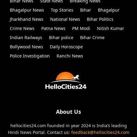
Bihar News
State News
Breaking News
Bhagalpur News
Top Stories
Bihar
Bhagalpur
Jharkhand News
National News
Bihar Politics
Crime News
Patna News
PM Modi
Nitish Kumar
Indian Railways
Bihar police
Bihar Crime
Bollywood News
Daily Horoscope
Police Investigation
Ranchi News
About Us
hellocities24.com founded in year 2024 is India’s leading
Hindi News Portal. Contact us:
feedback@hellocities24.com