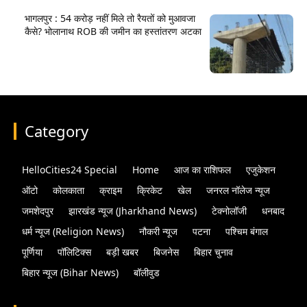
भागलपुर : 54 करोड़ नहीं मिले तो रैयतों को मुआवजा
कैसे? भोलानाथ ROB की जमीन का हस्तांतरण अटका
Category
HelloCities24 Special
Home
आज का राशिफल
एजुकेशन
ऑटो
कोलकाता
क्राइम
क्रिकेट
खेल
जनरल नॉलेज न्यूज
जमशेदपुर
झारखंड न्यूज (Jharkhand News)
टेक्नोलॉजी
धनबाद
धर्म न्यूज (Religion News)
नौकरी न्यूज
पटना
पश्चिम बंगाल
पूर्णिया
पॉलिटिक्स
बड़ी खबर
बिजनेस
बिहार चुनाव
बिहार न्यूज (Bihar News)
बॉलीवुड