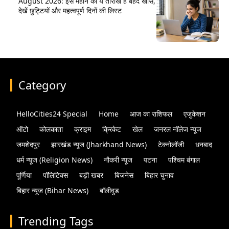
August 2026: इस महीने की ये तारीखें हैं बेहद खास,
देखें छुट्टियों और महत्वपूर्ण दिनों की लिस्ट
Category
HelloCities24 Special
Home
आज का राशिफल
एजुकेशन
ऑटो
कोलकाता
क्राइम
क्रिकेट
खेल
जनरल नॉलेज न्यूज
जमशेदपुर
झारखंड न्यूज (Jharkhand News)
टेक्नोलॉजी
धनबाद
धर्म न्यूज (Religion News)
नौकरी न्यूज
पटना
पश्चिम बंगाल
पूर्णिया
पॉलिटिक्स
बड़ी खबर
बिजनेस
बिहार चुनाव
बिहार न्यूज (Bihar News)
बॉलीवुड
Trending Tags