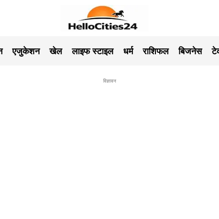
न
एजुकेशन
खेल
लाइफ स्टाइल
धर्म
राशिफल
बिजनेस
ट
विज्ञावन