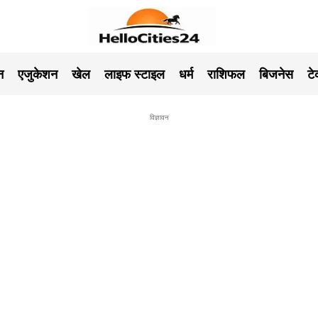
न
एजुकेशन
खेल
लाइफ स्टाइल
धर्म
राशिफल
बिजनेस
ट
विज्ञावन