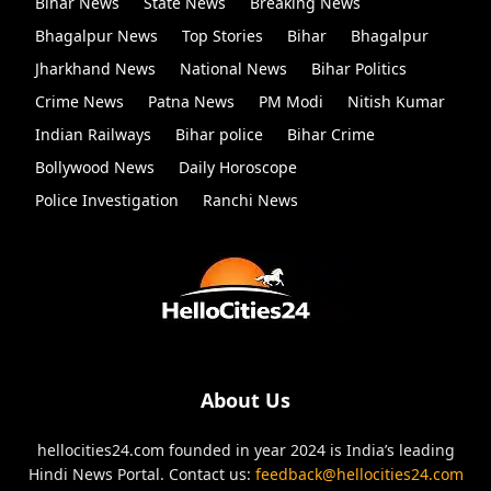
Bihar News
State News
Breaking News
Bhagalpur News
Top Stories
Bihar
Bhagalpur
Jharkhand News
National News
Bihar Politics
Crime News
Patna News
PM Modi
Nitish Kumar
Indian Railways
Bihar police
Bihar Crime
Bollywood News
Daily Horoscope
Police Investigation
Ranchi News
About Us
hellocities24.com founded in year 2024 is India’s leading
Hindi News Portal. Contact us:
feedback@hellocities24.com