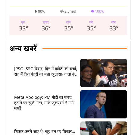
80%
2.5m/s
100%
गुरु
शुक्र
शनि
रवि
सोम
33
°
36
°
35
°
35
°
33
°
अन्य खबरें
JPSC-JSSC विवाद: दिन में कमेटी की चर्चा,
रात में वित्त मंत्री का बड़ा खुलासा- वार्ता के...
Meta Apology: PM मोदी का पोस्ट
हटाने पर झुकी मेटा, मार्क जुकरबर्ग ने मांगी
माफी
शिकार करने आए थे, खुद बन गए शिकार…