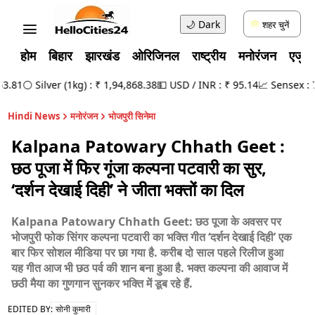
🌙
Dark
शहर चुनें
होम
बिहार
झारखंड
ओरिजिनल
राष्ट्रीय
मनोरंजन
एजुक
.81
⚪ Silver (1kg) : ₹ 1,94,868.38
💵 USD / INR : ₹ 95.14
📈 Sensex : 78,
Hindi News
मनोरंजन
भोजपुरी सिनेमा
Kalpana Patowary Chhath Geet :
छठ पूजा में फिर गूंजा कल्पना पटवारी का सुर,
‘दर्शन देखाई दिही’ ने जीता भक्तों का दिल
Kalpana Patowary Chhath Geet: छठ पूजा के अवसर पर
भोजपुरी फोक सिंगर कल्पना पटवारी का भक्ति गीत ‘दर्शन देखाई दिही’ एक
बार फिर सोशल मीडिया पर छा गया है. करीब दो साल पहले रिलीज हुआ
यह गीत आज भी छठ पर्व की शान बना हुआ है. भक्त कल्पना की आवाज में
छठी मैया का गुणगान सुनकर भक्ति में डूब रहे हैं.
EDITED BY:
सोनी कुमारी