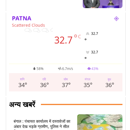
PATNA
Scattered Clouds
32.7
°
C
32.7
°
32.7
°
58%
6.7m/s
43%
शनि
रवि
सोम
मंगल
बुध
34
°
36
°
37
°
35
°
36
°
अन्य खबरें
बंगाल : पंचायत कार्यालय में दस्तावेजों का
अंबार देख भड़के ग्रामीण, पुलिस ने सील