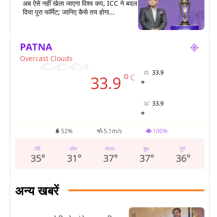
अब ऐसे नहीं खेला जाएगा विश्व कप, ICC ने बदल
दिया पूरा फॉर्मेट; जानिए कैसे तय होगा...
PATNA
Overcast Clouds
33.9
°
C
33.9
°
33.9
°
52%
5.1m/s
100%
रवि
सोम
मंगल
बुध
गुरु
35
°
31
°
37
°
37
°
36
°
अन्य खबरें