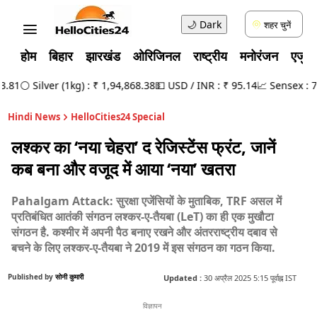
🌙
Dark
शहर चुनें
होम
बिहार
झारखंड
ओरिजिनल
राष्ट्रीय
मनोरंजन
एजुक
81
⚪ Silver (1kg) : ₹ 1,94,868.38
💵 USD / INR : ₹ 95.14
📈 Sensex : 78,4
Hindi News
HelloCities24 Special
लश्कर का ‘नया चेहरा’ द रेजिस्टेंस फ्रंट, जानें
कब बना और वजूद में आया ‘नया’ खतरा
Pahalgam Attack: सुरक्षा एजेंसियों के मुताबिक, TRF असल में
प्रतिबंधित आतंकी संगठन लश्कर-ए-तैयबा (LeT) का ही एक मुखौटा
संगठन है. कश्मीर में अपनी पैठ बनाए रखने और अंतरराष्ट्रीय दबाव से
बचने के लिए लश्कर-ए-तैयबा ने 2019 में इस संगठन का गठन किया.
Published by
सोनी कुमारी
Updated :
30 अप्रैल 2025 5:15 पूर्वाह्न IST
विज्ञापन