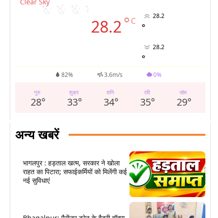
Clear Sky
28.2
°
C
28.2
°
28.2
°
82%
3.6m/s
0%
गुरु
शुक्र
शनि
रवि
सोम
28
°
33
°
34
°
35
°
29
°
अन्य खबरें
भागलपुर : हड़ताल खत्म, सरकार ने खोला
राहत का पिटारा; सफाईकर्मियों को मिलेंगी कई
नई सुविधाएं
Bhagalpur: पैसेंजर ट्रेन के बैटरी बॉक्स