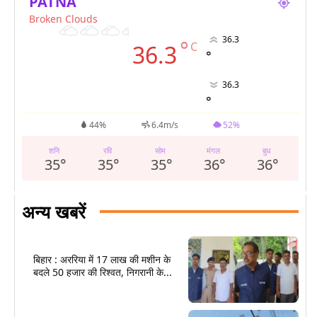
PATNA
Broken Clouds
36.3
°
C
36.3
°
36.3
°
44%
6.4m/s
52%
शनि
रवि
सोम
मंगल
बुध
35
°
35
°
35
°
36
°
36
°
अन्य खबरें
बिहार : अररिया में 17 लाख की मशीन के
बदले 50 हजार की रिश्वत, निगरानी के...