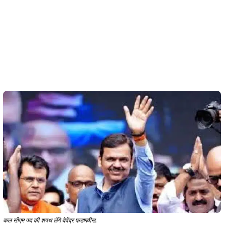
कल सीएम पद की शपथ लेंगे देवेंद्र फडणवीस.