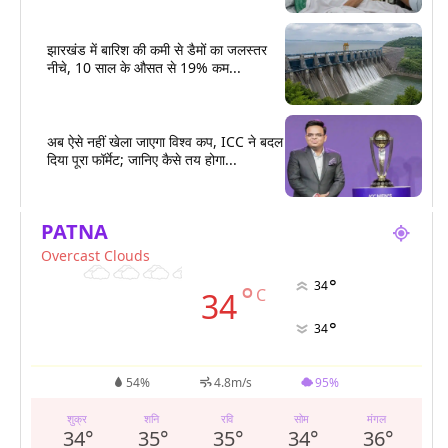
झारखंड में बारिश की कमी से डैमों का जलस्तर
नीचे, 10 साल के औसत से 19% कम...
अब ऐसे नहीं खेला जाएगा विश्व कप, ICC ने बदल
दिया पूरा फॉर्मेट; जानिए कैसे तय होगा...
PATNA
Overcast Clouds
°
34
°
C
34
°
34
54%
4.8m/s
95%
शुक्र
शनि
रवि
सोम
मंगल
34
°
35
°
35
°
34
°
36
°