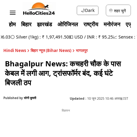
🌙
Dark
शहर चुनें
होम
बिहार
झारखंड
ओरिजिनल
राष्ट्रीय
मनोरंजन
एजुक
.03
⚪ Silver (1kg) : ₹ 1,97,491.50
💵 USD / INR : ₹ 95.25
📈 Sensex : 78
Hindi News
बिहार न्यूज (Bihar News)
भागलपुर
Bhagalpur News: कचहरी चौक के पास
केबल में लगी आग, ट्रांसफॉर्मर बंद, कई घंटे
बिजली ठप
Published by
सोनी कुमारी
Updated :
10 जून 2025 10:46 अपराह्न IST
विज्ञापन