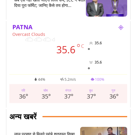
दिया पूरा फॉर्मेट; जानिए कैसे तय होगा...
PATNA
Overcast Clouds
35.6
°
C
35.6
°
35.6
°
44%
5.2m/s
100%
रवि
सोम
मंगल
बुध
गुरु
36
°
35
°
37
°
37
°
36
°
अन्य खबरें
लालू प्रसाद से मिलने पहुंचे शत्रुघ्न सिन्हा,