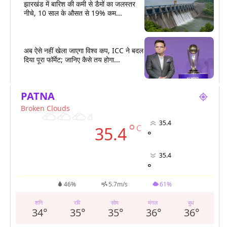
झारखंड में बारिश की कमी से डैमों का जलस्तर
नीचे, 10 साल के औसत से 19% कम...
अब ऐसे नहीं खेला जाएगा विश्व कप, ICC ने बदल
दिया पूरा फॉर्मेट; जानिए कैसे तय होगा...
PATNA
Broken Clouds
35.4
°
C
35.4
°
35.4
°
46%
5.7m/s
61%
शनि
रवि
सोम
मंगल
बुध
34
°
35
°
35
°
36
°
36
°