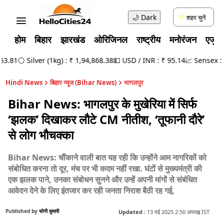
🌙
Dark
शहर चुनें
होम
बिहार
झारखंड
ओरिजिनल
राष्ट्रीय
मनोरंजन
एजुक
.81
⚪ Silver (1kg) : ₹ 1,94,868.38
💵 USD / INR : ₹ 95.14
📈 Sensex : 78
Hindi News
बिहार न्यूज (Bihar News)
भागलपुर
Bihar News: भागलपुर के मुखेरिया में सिर्फ
‘झलक’ दिखाकर लौटे CM नीतीश, ‘तूफानी दौरे’
से लोग भौचक्का
Bihar News: चौंकाने वाली बात यह रही कि उन्होंने आम नागरिकों को
संबोधित करना तो दूर, मंच पर भी कदम नहीं रखा. घंटों से मुख्यमंत्री की
एक झलक पाने, उनका संबोधन सुनने और उन्हें अपनी मांगों से संबंधित
आवेदन देने के लिए इंतजार कर रही जनता निराश बैठी रह गई,
Published by
सोनी कुमारी
Updated :
13 मई 2025 2:50 अपराह्न IST