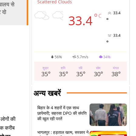
Scattered Clouds
यालय से
 दो
33.4
°
33.4
C
°
33.4
°
56%
5.7m/s
34%
शुक्र
शनि
रवि
सोम
मंगल
35
°
35
°
35
°
30
°
38
°
अन्य खबरें
बिहार के 4 शहरों में एक साथ
छापेमारी; सहरसा DPO की संपत्ति
 लोगों की
की खुल रही परतें
ब तक करीब
भागलपुर : हड़ताल खत्म, सरकार ने