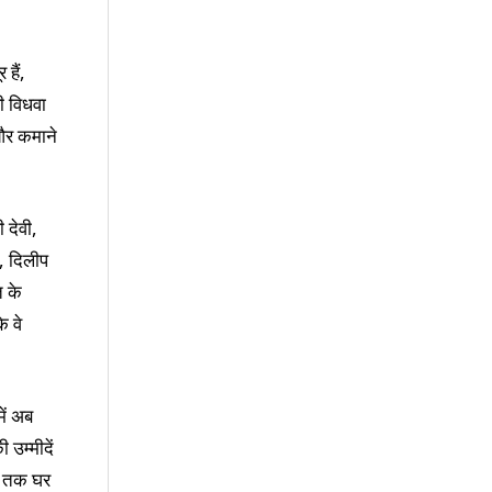
हैं,
ी विधवा
 और कमाने
ी देवी,
, दिलीप
त के
ि वे
में अब
 उम्मीदें
अब तक घर