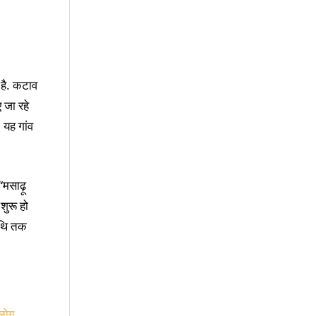
 है. कटाव
 जा रहे
 यह गांव
मसाढ़ू
शुरू हो
िथि तक
 लोग