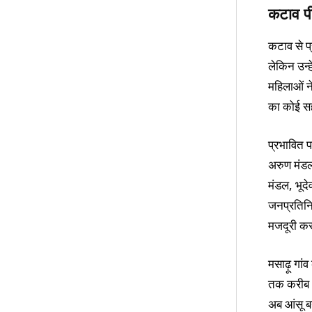
कटाव पी
कटाव से प्
लेकिन उन्ह
महिलाओं न
का कोई सहा
प्रभावित पर
अरुण मंडल
मंडल, भूद
जनप्रतिनि
मजदूरी क
मसाढ़ू गांव
तक करीब 10
अब आंसू बन