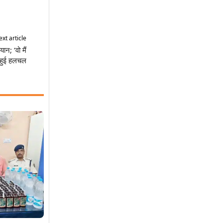
xt article
न; ‘वो मैं
ज हुई हलचल