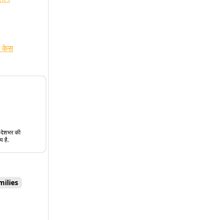
7 केस
त देशभर की
य है.
milies