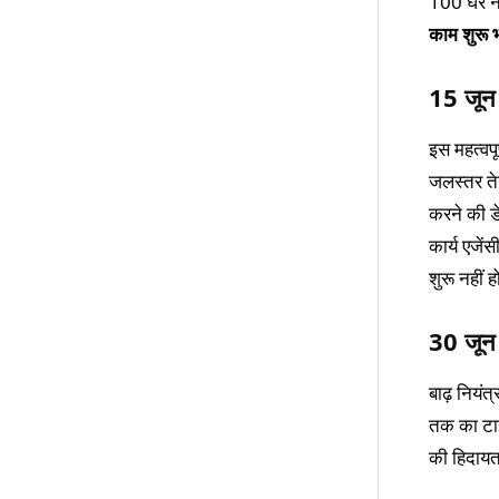
100 घर नदी
काम शुरू भ
15 जून
इस महत्वपू
जलस्तर तेज
करने की ड
कार्य एजें
शुरू नहीं 
30 जून 
बाढ़ नियंत
तक का टाइ
की हिदायत