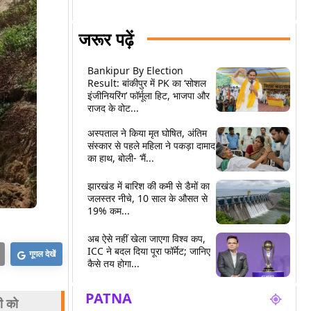
जरूर पढ़ें
Bankipur By Election
Result: बांकीपुर में PK का ‘सोशल
इंजीनियरिंग’ फॉर्मूला हिट, भाजपा और
राजद के वोट...
अस्पताल ने किया मृत घोषित, अंतिम
संस्कार से पहले महिला ने पकड़ा दामाद
का हाथ, बोली- ‘मैं...
झारखंड में बारिश की कमी से डैमों का
जलस्तर नीचे, 10 साल के औसत से
19% कम...
अब ऐसे नहीं खेला जाएगा विश्व कप,
ICC ने बदल दिया पूरा फॉर्मेट; जानिए
गूगल देखें
कैसे तय होगा...
PATNA
ी को