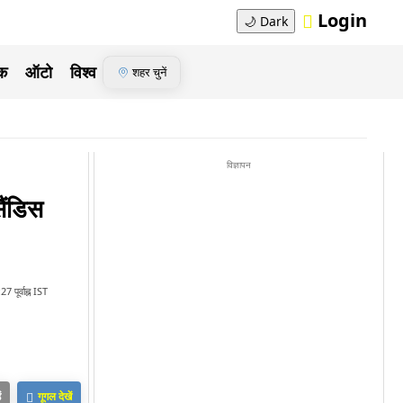
Login
🌙
Dark
ेक
ऑटो
विश्व
शहर चुनें
विज्ञापन
ैंडिस
 पूर्वाह्न IST
ं
गूगल देखें