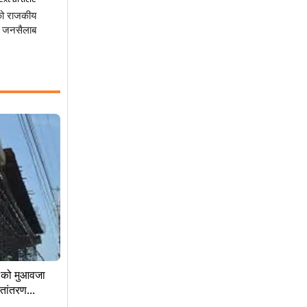
को राजकीय
़ा जनसैलाब
ों को मुआवजा
ांतरण...