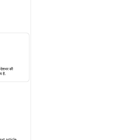
त देशभर की
य है.
xt article