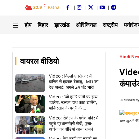
C
32.9
Patna
होम
बिहार
झारखंड
ओरिजिनल
राष्ट्रीय
मनोरंज
Hindi Ne
वायरल वीडियो
Video:
Video : दिल्ली-एनसीआर में
कंपाउं
बारिश से हालात बेकाबू, IMD का
रेड अलर्ट; अगले 24 घंटे भारी
Video : ‘जो हमारे पानी पर हाथ
Published b
डालेगा, उसका हाथ काट डालेंगे’,
पाकिस्तान के मंत्री की...
Video: सेशेल्स के गणेश मंदिर में
भागलपुर में सैं
पहुंचे प्रधानमंत्री मोदी, पूजा-
अर्चना का वीडियो आया सामने
Share
Video: रेल पटरी पर तबाही का