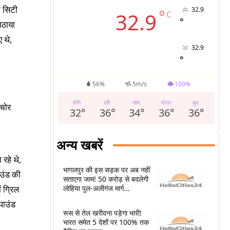
ट सिटी
32.9
°
32.9
C
°
उठाया
ए थे,
32.9
°
56%
5m/s
100%
शनि
रवि
सोम
मंगल
बुध
32
°
36
°
34
°
36
°
36
°
अन्य खबरें
रहे थे,
भागलपुर की इस सड़क पर अब नहीं
ाउंड की
सताएगा जाम! 50 करोड़ से बदलेगी
लोहिया पुल-अलीगंज मार्ग...
ं ग्रिल
पाउंड
रूस से तेल खरीदना पड़ेगा भारी!
भारत समेत 5 देशों पर 100% तक