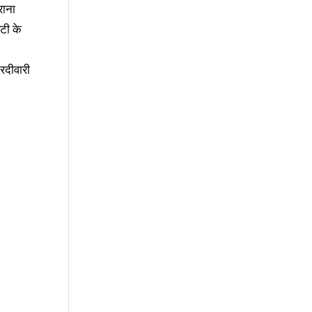
राना
िटी के
रदीवारी