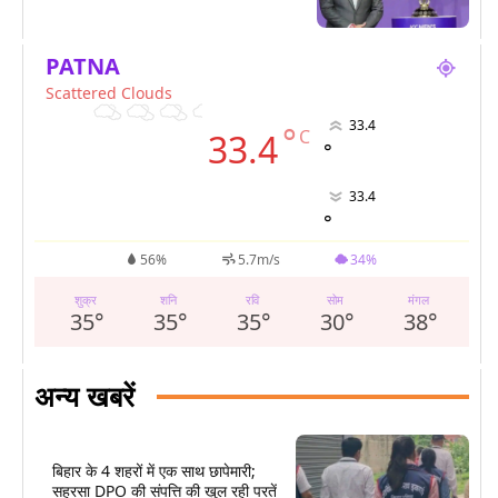
PATNA
Scattered Clouds
33.4
°
C
33.4
°
33.4
°
56%
5.7m/s
34%
शुक्र
शनि
रवि
सोम
मंगल
35
°
35
°
35
°
30
°
38
°
अन्य खबरें
बिहार के 4 शहरों में एक साथ छापेमारी;
सहरसा DPO की संपत्ति की खुल रही परतें