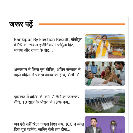
जरूर पढ़ें
Bankipur By Election Result: बांकीपुर
में PK का ‘सोशल इंजीनियरिंग’ फॉर्मूला हिट,
भाजपा और राजद के वोट...
अस्पताल ने किया मृत घोषित, अंतिम संस्कार से
पहले महिला ने पकड़ा दामाद का हाथ, बोली- ‘मैं...
झारखंड में बारिश की कमी से डैमों का जलस्तर
नीचे, 10 साल के औसत से 19% कम...
अब ऐसे नहीं खेला जाएगा विश्व कप, ICC ने बदल
दिया पूरा फॉर्मेट; जानिए कैसे तय होगा...