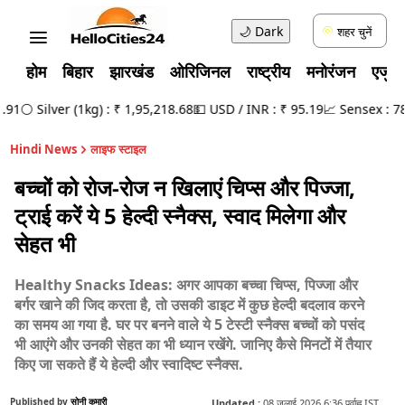
🌙
Dark
शहर चुनें
होम
बिहार
झारखंड
ओरिजिनल
राष्ट्रीय
मनोरंजन
एजुक
1
⚪ Silver (1kg) : ₹ 1,95,218.68
💵 USD / INR : ₹ 95.19
📈 Sensex : 78,4
Hindi News
लाइफ स्टाइल
बच्चों को रोज-रोज न खिलाएं चिप्स और पिज्जा,
ट्राई करें ये 5 हेल्दी स्नैक्स, स्वाद मिलेगा और
सेहत भी
Healthy Snacks Ideas: अगर आपका बच्चा चिप्स, पिज्जा और
बर्गर खाने की जिद करता है, तो उसकी डाइट में कुछ हेल्दी बदलाव करने
का समय आ गया है. घर पर बनने वाले ये 5 टेस्टी स्नैक्स बच्चों को पसंद
भी आएंगे और उनकी सेहत का भी ध्यान रखेंगे. जानिए कैसे मिनटों में तैयार
किए जा सकते हैं ये हेल्दी और स्वादिष्ट स्नैक्स.
Published by
सोनी कुमारी
Updated :
08 जुलाई 2026 6:36 पूर्वाह्न IST