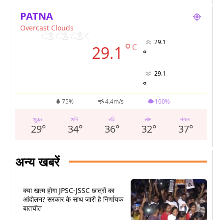
PATNA
Overcast Clouds
29.1
°
C
29.1
°
29.1
°
75%
4.4m/s
100%
शुक्र
शनि
रवि
सोम
मंगल
29
°
34
°
36
°
32
°
37
°
अन्य खबरें
क्या खत्म होगा JPSC-JSSC छात्रों का
आंदोलन? सरकार के साथ जारी है निर्णायक
बातचीत