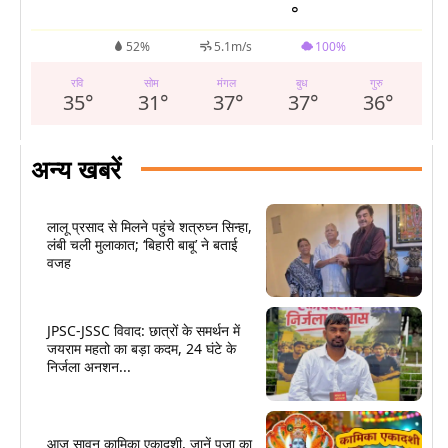
°
52%
5.1m/s
100%
रवि
सोम
मंगल
बुध
गुरु
35
°
31
°
37
°
37
°
36
°
अन्य खबरें
लालू प्रसाद से मिलने पहुंचे शत्रुघ्न सिन्हा,
लंबी चली मुलाकात; ‘बिहारी बाबू’ ने बताई
वजह
JPSC-JSSC विवाद: छात्रों के समर्थन में
जयराम महतो का बड़ा कदम, 24 घंटे के
निर्जला अनशन...
आज सावन कामिका एकादशी, जानें पूजा का