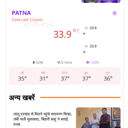
PATNA
Overcast Clouds
33.9
°
C
33.9
°
33.9
°
52%
5.1m/s
100%
रवि
सोम
मंगल
बुध
गुरु
35
°
31
°
37
°
37
°
36
°
अन्य खबरें
लालू प्रसाद से मिलने पहुंचे शत्रुघ्न सिन्हा,
लंबी चली मुलाकात; ‘बिहारी बाबू’ ने बताई
वजह