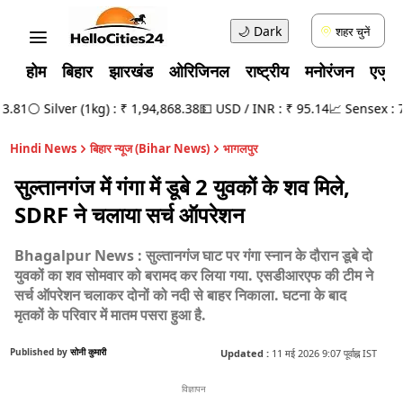
🌙
Dark
शहर चुनें
होम
बिहार
झारखंड
ओरिजिनल
राष्ट्रीय
मनोरंजन
एजुक
.81
⚪ Silver (1kg) : ₹ 1,94,868.38
💵 USD / INR : ₹ 95.14
📈 Sensex : 78,
Hindi News
बिहार न्यूज (Bihar News)
भागलपुर
सुल्तानगंज में गंगा में डूबे 2 युवकों के शव मिले,
SDRF ने चलाया सर्च ऑपरेशन
Bhagalpur News : सुल्तानगंज घाट पर गंगा स्नान के दौरान डूबे दो
युवकों का शव सोमवार को बरामद कर लिया गया. एसडीआरएफ की टीम ने
सर्च ऑपरेशन चलाकर दोनों को नदी से बाहर निकाला. घटना के बाद
मृतकों के परिवार में मातम पसरा हुआ है.
Published by
सोनी कुमारी
Updated :
11 मई 2026 9:07 पूर्वाह्न IST
विज्ञापन