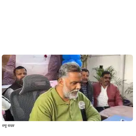
पप्पू यादव