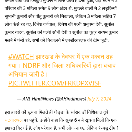
बमबम बाबा पथ हंसकुप मुहल्ले में जिस वक्त हादसा हुआ, वहां भवन में 3
परिवार की 3 महिला समेत 9 लोग अंदर थे. मुहल्ले वालों ने 2 लड़कियों
सुभानी कुमारी और पीहू कुमारी को निकाला, लेकिन 3 महिला सहित 7
लोग फंसे रह गए. दिनेश वर्णवाल, दिनेश की पत्नी अनुपमा देवी, सुनील
कुमार यादव, सुनील की पत्नी सोनी देवी व सुनील का पुत्र सत्यम कुमार
मलबे में फंसे रहे. सभी को निकालने में एनडीआरएफ की टीम जुटी.
#WATCH
झारखंड के देवघर में एक मकान ढह
गया। NDRF और जिला अधिकारियों द्वारा बचाव
अभियान जारी है।
PIC.TWITTER.COM/FRKDPXVISF
— ANI_HindiNews (@AHindinews)
July 7, 2024
इस हादसे की सूचना मिलते ही गोड्डा के सांसद डॉ निशिकांत दुबे
घटनास्थल
पर पहुंचे. उन्होंने कहा कि सुबह 6 बजे सूचना मिली कि एक
इमारत गिर गई है. लोग परेशान हैं. सभी लोग आ गए, लेकिन रेस्क्यू टीम 1