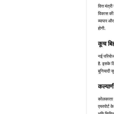
वित्त मंत्
विकास की य
व्यापार और
होगी.
कूच बिह
नई परियोज
है. इसके लि
बुनियादी स
कल्याणी
कोलकाता एय
एयरपोर्ट क
भूमि चिह्न