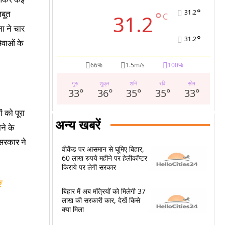
°
31.2
जबूत
°
31.2
C
ता ने चार
°
31.2
ेवाओं के
66%
1.5m/s
100%
गुरु
शुक्र
शनि
रवि
सोम
33
°
36
°
35
°
35
°
33
°
ं को पूरा
अन्य खबरें
ोने के
 सरकार ने
वीकेंड पर आसमान से घूमिए बिहार,
60 लाख रुपये महीने पर हेलीकॉप्टर
किराये पर लेगी सरकार
क
बिहार में अब मंत्रियों को मिलेगी 37
लाख की सरकारी कार, देखें किसे
क्या मिला