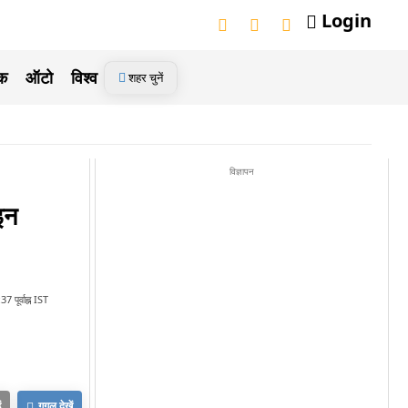
Login
ेक
ऑटो
विश्व
शहर चुनें
विज्ञापन
इन
 पूर्वाह्न IST
ं
गूगल देखें