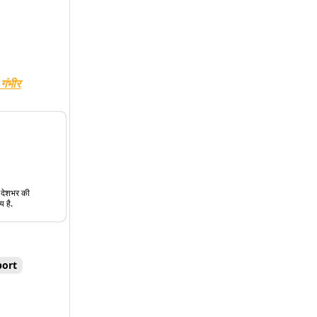
गंभीर
त देशभर की
य है.
port