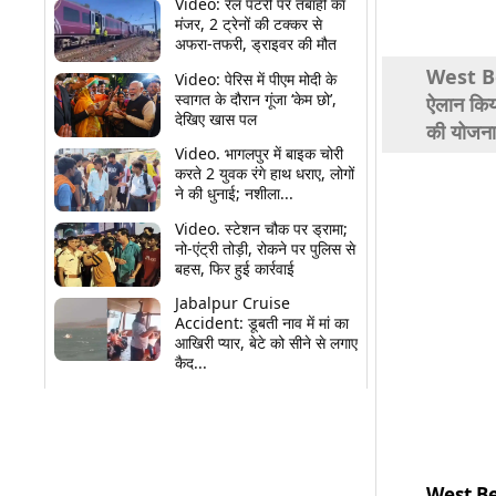
Share
Video: रेल पटरी पर तबाही का
मंजर, 2 ट्रेनों की टक्कर से
अफरा-तफरी, ड्राइवर की मौत
West Ben
Video: पेरिस में पीएम मोदी के
स्वागत के दौरान गूंजा ‘केम छो’,
ऐलान किया
देखिए खास पल
की योजना 
Video. भागलपुर में बाइक चोरी
करते 2 युवक रंगे हाथ धराए, लोगों
ने की धुनाई; नशीला...
Video. स्टेशन चौक पर ड्रामा;
नो-एंट्री तोड़ी, रोकने पर पुलिस से
बहस, फिर हुई कार्रवाई
Jabalpur Cruise
Accident: डूबती नाव में मां का
आखिरी प्यार, बेटे को सीने से लगाए
कैद...
West B