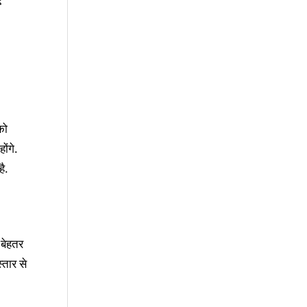
को
ोंगे.
ै.
 बेहतर
्तार से