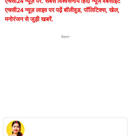
एचसी24 न्यूज़ पर. सबसे विश्वसनीय हिंदी न्यूज वेबसाइट
एचसी24 न्यूज़ लाइव पर पढ़ें बॉलीवुड, पॉलिटिक्स, खेल,
मनोरंजन से जुड़ी खबरें.
विज्ञापन