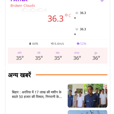
Broken Clouds
36.3
°
C
36.3
°
36.3
°
44%
6.4m/s
52%
शनि
रवि
सोम
मंगल
बुध
35
°
35
°
35
°
36
°
36
°
अन्य खबरें
बिहार : अररिया में 17 लाख की मशीन के
बदले 50 हजार की रिश्वत, निगरानी के...