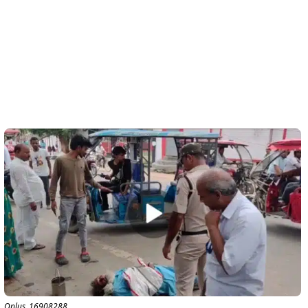
Oplus_16908288