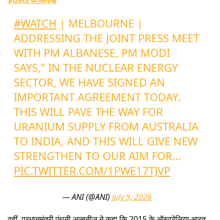
#WATCH
| MELBOURNE |
ADDRESSING THE JOINT PRESS MEET
WITH PM ALBANESE, PM MODI
SAYS," IN THE NUCLEAR ENERGY
SECTOR, WE HAVE SIGNED AN
IMPORTANT AGREEMENT TODAY.
THIS WILL PAVE THE WAY FOR
URANIUM SUPPLY FROM AUSTRALIA
TO INDIA, AND THIS WILL GIVE NEW
STRENGTHEN TO OUR AIM FOR…
PIC.TWITTER.COM/1PWE17TJVP
— ANI (@ANI)
July 9, 2026
वहीं, प्रधानमंत्री एंथनी अल्बनीज ने कहा कि 2015 के ऑस्ट्रेलिया-भारत