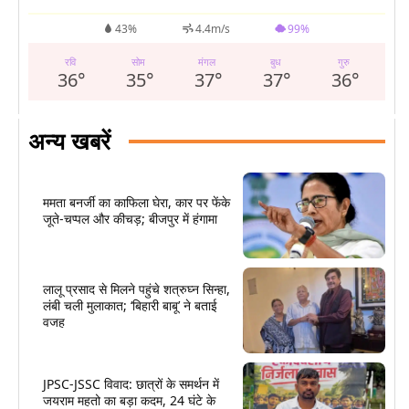
43%
4.4m/s
99%
रवि
सोम
मंगल
बुध
गुरु
36
°
35
°
37
°
37
°
36
°
अन्य खबरें
ममता बनर्जी का काफिला घेरा, कार पर फेंके
जूते-चप्पल और कीचड़; बीजपुर में हंगामा
लालू प्रसाद से मिलने पहुंचे शत्रुघ्न सिन्हा,
लंबी चली मुलाकात; ‘बिहारी बाबू’ ने बताई
वजह
JPSC-JSSC विवाद: छात्रों के समर्थन में
जयराम महतो का बड़ा कदम, 24 घंटे के