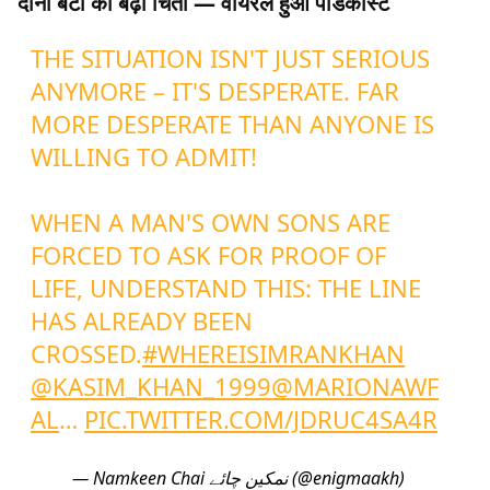
दोनों बेटों की बढ़ी चिंता — वायरल हुआ पॉडकास्ट
THE SITUATION ISN'T JUST SERIOUS
ANYMORE – IT'S DESPERATE. FAR
MORE DESPERATE THAN ANYONE IS
WILLING TO ADMIT!
WHEN A MAN'S OWN SONS ARE
FORCED TO ASK FOR PROOF OF
LIFE, UNDERSTAND THIS: THE LINE
HAS ALREADY BEEN
CROSSED.
#WHEREISIMRANKHAN
@KASIM_KHAN_1999
@MARIONAWF
AL
…
PIC.TWITTER.COM/JDRUC4SA4R
— Namkeen Chai نمکین چائے (@enigmaakh)