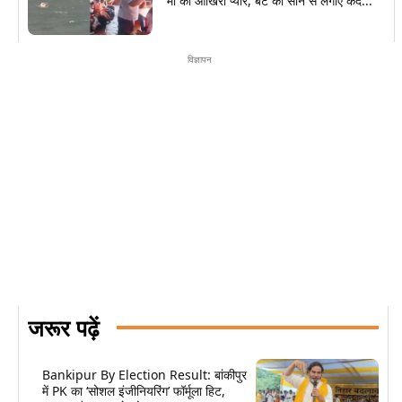
मां का आखिरी प्यार, बेटे को सीने से लगाए कैद...
विज्ञापन
जरूर पढ़ें
Bankipur By Election Result: बांकीपुर
में PK का ‘सोशल इंजीनियरिंग’ फॉर्मूला हिट,