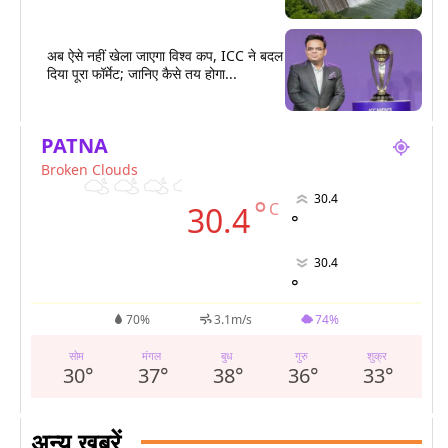
अब ऐसे नहीं खेला जाएगा विश्व कप, ICC ने बदल
दिया पूरा फॉर्मेट; जानिए कैसे तय होगा...
PATNA
Broken Clouds
30.4
°
C
30.4
°
30.4
°
70%
3.1m/s
74%
सोम
मंगल
बुध
गुरु
शुक्र
30
°
37
°
38
°
36
°
33
°
अन्य खबरें