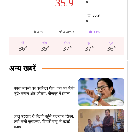
°
35.9
°
35.9
°
43%
4.4m/s
99%
रवि
सोम
मंगल
बुध
गुरु
36
°
35
°
37
°
37
°
36
°
अन्य खबरें
ममता बनर्जी का काफिला घेरा, कार पर फेंके
जूते-चप्पल और कीचड़; बीजपुर में हंगामा
लालू प्रसाद से मिलने पहुंचे शत्रुघ्न सिन्हा,
लंबी चली मुलाकात; ‘बिहारी बाबू’ ने बताई
वजह