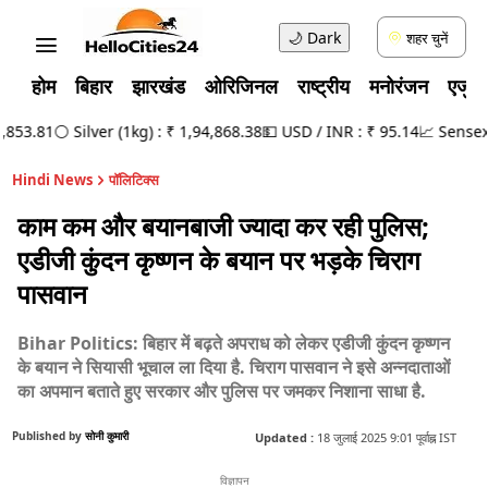
🌙
Dark
शहर चुनें
होम
बिहार
झारखंड
ओरिजिनल
राष्ट्रीय
मनोरंजन
एजुक
53.81
⚪ Silver (1kg) : ₹ 1,94,868.38
💵 USD / INR : ₹ 95.14
📈 Sensex : 
Hindi News
पॉलिटिक्स
काम कम और बयानबाजी ज्यादा कर रही पुलिस;
एडीजी कुंदन कृष्णन के बयान पर भड़के चिराग
पासवान
Bihar Politics: बिहार में बढ़ते अपराध को लेकर एडीजी कुंदन कृष्णन
के बयान ने सियासी भूचाल ला दिया है. चिराग पासवान ने इसे अन्नदाताओं
का अपमान बताते हुए सरकार और पुलिस पर जमकर निशाना साधा है.
Published by
सोनी कुमारी
Updated :
18 जुलाई 2025 9:01 पूर्वाह्न IST
विज्ञापन