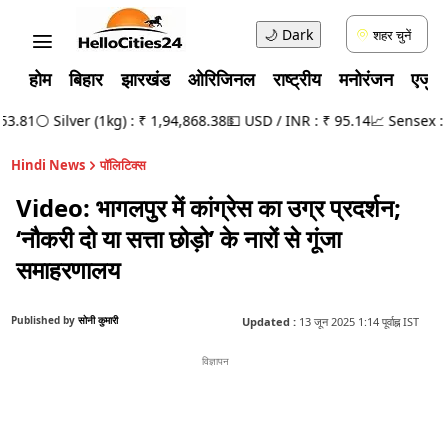
🌙
Dark
शहर चुनें
होम
बिहार
झारखंड
ओरिजिनल
राष्ट्रीय
मनोरंजन
एजुक
.81
⚪ Silver (1kg) : ₹ 1,94,868.38
💵 USD / INR : ₹ 95.14
📈 Sensex : 78
Hindi News
पॉलिटिक्स
Video: भागलपुर में कांग्रेस का उग्र प्रदर्शन;
‘नौकरी दो या सत्ता छोड़ो’ के नारों से गूंजा
समाहरणालय
Published by
सोनी कुमारी
Updated :
13 जून 2025 1:14 पूर्वाह्न IST
विज्ञापन