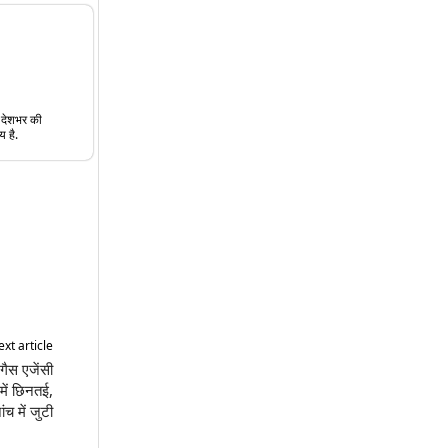
त देशभर की
य है.
xt article
ैस एजेंसी
में छिनतई,
ंच में जुटी