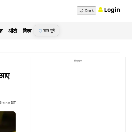
Login
🌙
Dark
ेक
ऑटो
विश्व
शहर चुनें
विज्ञापन
 आए
 अपराह्न IST