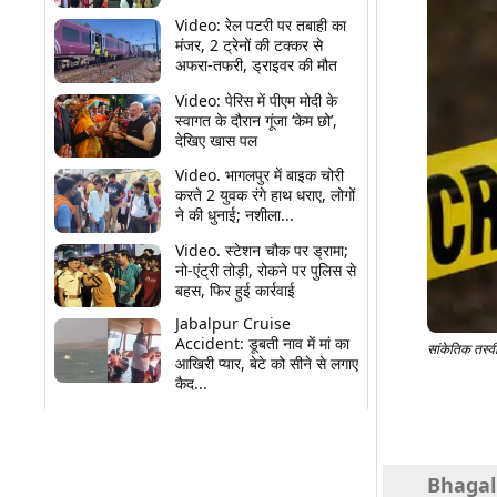
Video: रेल पटरी पर तबाही का
मंजर, 2 ट्रेनों की टक्कर से
अफरा-तफरी, ड्राइवर की मौत
Video: पेरिस में पीएम मोदी के
स्वागत के दौरान गूंजा ‘केम छो’,
देखिए खास पल
Video. भागलपुर में बाइक चोरी
करते 2 युवक रंगे हाथ धराए, लोगों
ने की धुनाई; नशीला...
Video. स्टेशन चौक पर ड्रामा;
नो-एंट्री तोड़ी, रोकने पर पुलिस से
बहस, फिर हुई कार्रवाई
Jabalpur Cruise
Accident: डूबती नाव में मां का
सांकेतिक तस्व
आखिरी प्यार, बेटे को सीने से लगाए
कैद...
Share
Bhagalpu