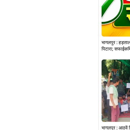
भागलपुर : हड़ता
पिटारा; सफाईकर्मि
भागलपुर : आठवें 