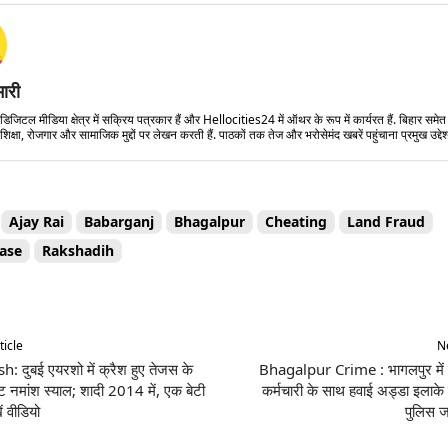
मारी
डिजिटल मीडिया क्षेत्र में सक्रिय पत्रकार हैं और Hellocities24 में ऑथर के रूप में कार्यरत हैं. बिहार समे
शिक्षा, रोजगार और सामाजिक मुद्दों पर लेखन करती हैं. पाठकों तक तेज और भरोसेमंद खबरें पहुंचाना प्रमुख उद्देश्
Ajay Rai
Babarganj
Bhagalpur
Cheating
Land Fraud
Case
Rakshadih
Share
ticle
Ne
: दुबई एयरशो में क्रैश हुए तेजस के
Bhagalpur Crime : भागलपुर में ग
 नमांश स्याल; शादी 2014 में, एक बेटी
कर्मचारी के साथ हवाई अड्डा इलाके 
ं वीडियो
पुलिस जा