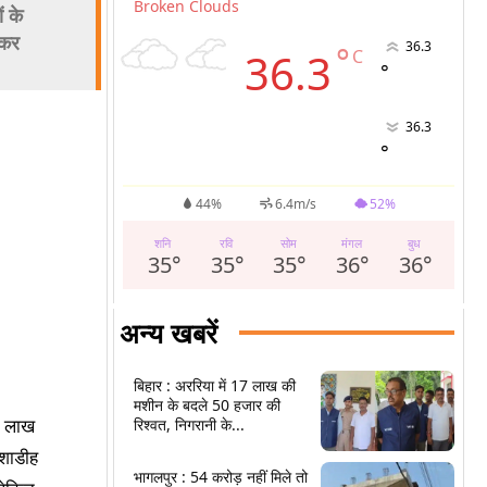
Broken Clouds
ं के
 कर
36.3
°
36.3
C
°
36.3
°
44%
6.4m/s
52%
शनि
रवि
सोम
मंगल
बुध
35
°
35
°
35
°
36
°
36
°
अन्य खबरें
बिहार : अररिया में 17 लाख की
मशीन के बदले 50 हजार की
25 लाख
रिश्वत, निगरानी के...
्शाडीह
भागलपुर : 54 करोड़ नहीं मिले तो