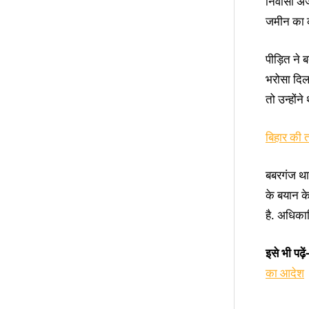
निवासी अज
जमीन का क
पीड़ित ने
भरोसा दिल
तो उन्होंन
बिहार की त
बबरगंज था
के बयान क
है. अधिका
इसे भी पढ़ें-
का आदेश