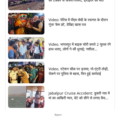
की टक्कर से अफरा-तफरी, ड्राइवर की मौत
Video: पेरिस में पीएम मोदी के स्वागत के दौरान
गूंजा ‘केम छो’, देखिए खास पल
Video. भागलपुर में बाइक चोरी करते 2 युवक रंगे
हाथ धराए, लोगों ने की धुनाई; नशीला...
Video. स्टेशन चौक पर ड्रामा; नो-एंट्री तोड़ी,
रोकने पर पुलिस से बहस, फिर हुई कार्रवाई
Jabalpur Cruise Accident: डूबती नाव में
मां का आखिरी प्यार, बेटे को सीने से लगाए कैद...
विज्ञापन