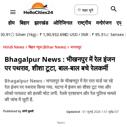
शहर चुनें
होम
बिहार
झारखंड
ओरिजिनल
राष्ट्रीय
मनोरंजन
एजुक
.91
⚪ Silver (1kg) : ₹ 1,90,932.69
💵 USD / INR : ₹ 95.31
📈 Sensex : 78
Hindi News
बिहार न्यूज (Bihar News)
भागलपुर
Bhagalpur News : भीखनपुर में रेल इंजन
पर पथराव, शीशा टूटा, बाल-बाल बचे रेलकर्मी
Bhagalpur News : भागलपुर के भीखनपुर में देर रात यार्ड जा रहे
रेल इंजन पर पथराव किया गया. घटना में इंजन का शीशा टूट गया और
लोको पायलट को हल्की चोट लगी. रेलवे प्रशासन और रेल पुलिस मामले
की जांच में जुटी है.
Published by
सोनी कुमारी
Updated :
01 जुलाई 2026 1:51 पूर्वाह्न IST
विज्ञापन