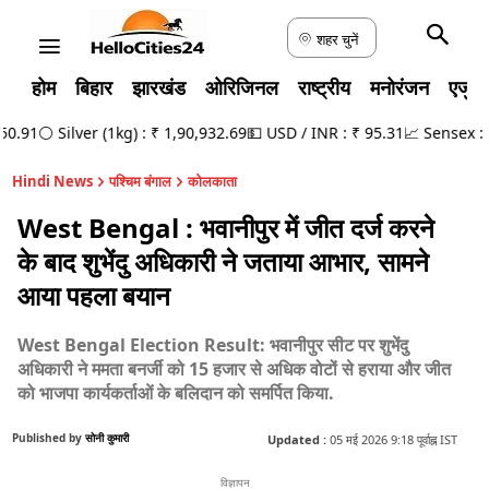
शहर चुनें
होम
बिहार
झारखंड
ओरिजिनल
राष्ट्रीय
मनोरंजन
एजुक
.91
⚪ Silver (1kg) : ₹ 1,90,932.69
💵 USD / INR : ₹ 95.31
📈 Sensex : 78
Hindi News
पश्चिम बंगाल
कोलकाता
West Bengal : भवानीपुर में जीत दर्ज करने
के बाद शुभेंदु अधिकारी ने जताया आभार, सामने
आया पहला बयान
West Bengal Election Result: भवानीपुर सीट पर शुभेंदु
अधिकारी ने ममता बनर्जी को 15 हजार से अधिक वोटों से हराया और जीत
को भाजपा कार्यकर्ताओं के बलिदान को समर्पित किया.
Published by
सोनी कुमारी
Updated :
05 मई 2026 9:18 पूर्वाह्न IST
विज्ञापन