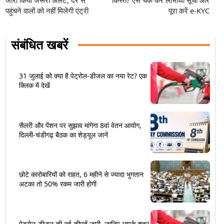
जारी किया जरूरी अलर्ट, देर से
किस्त? ऐसे चेक करें लाभार्थी सूची और
पहुंचने वालों को नहीं मिलेगी एंट्री
पूरा करें e-KYC
संबंधित खबरें
31 जुलाई को क्या है पेट्रोल-डीजल का नया रेट? एक
क्लिक में देखें
सैलरी और पेंशन पर सुझाव मांगेगा 8वां वेतन आयोग,
दिल्ली-चंडीगढ़ बैठक का शेड्यूल जानें
छोटे कारोबारियों को राहत, 6 महीने से ज्यादा भुगतान
अटका तो 50% रकम जारी होगी
पेट्रोल-डीजल की नई कीमतें जारी, जानिए आपके शहर