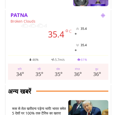
PATNA
Broken Clouds
35.4
°
C
35.4
°
35.4
°
46%
5.7m/s
61%
शनि
रवि
सोम
मंगल
बुध
34
°
35
°
35
°
36
°
36
°
अन्य खबरें
रूस से तेल खरीदना पड़ेगा भारी! भारत समेत
5 देशों पर 100% तक टैरिफ का खतरा