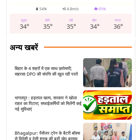
54%
4.8m/s
95%
शुक्र
शनि
रवि
सोम
मंगल
34
°
35
°
35
°
34
°
36
°
अन्य खबरें
बिहार के 4 शहरों में एक साथ छापेमारी;
सहरसा DPO की संपत्ति की खुल रही परतें
भागलपुर : हड़ताल खत्म, सरकार ने खोला
राहत का पिटारा; सफाईकर्मियों को मिलेंगी कई
नई सुविधाएं
Bhagalpur: पैसेंजर ट्रेन के बैटरी बॉक्स
से विदेशी व देसी शराब की बड़ी खेप बरामद