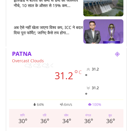
झारखंड में बारिश की कमी से डैमों का जलस्तर
नीचे, 10 साल के औसत से 19% कम...
अब ऐसे नहीं खेला जाएगा विश्व कप, ICC ने बदल
दिया पूरा फॉर्मेट; जानिए कैसे तय होगा...
PATNA
Overcast Clouds
31.2
°
C
31.2
°
31.2
°
64%
6m/s
100%
शनि
रवि
सोम
मंगल
बुध
30
°
36
°
34
°
36
°
36
°