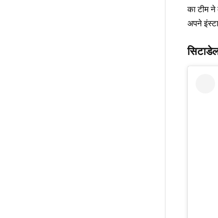
का टीम ने म
अपने इंस्ट
सिटाडे