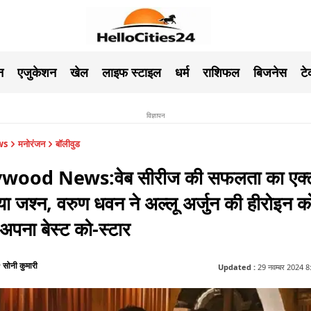
न
एजुकेशन
खेल
लाइफ स्टाइल
धर्म
राशिफल
बिजनेस
ट
विज्ञापन
ws
मनोरंजन
बॉलीवुड
wood News:वेब सीरीज की सफलता का एक्ट
या जश्न, वरुण धवन ने अल्लू अर्जुन की हीरोइन क
अपना बेस्ट को-स्टार
सोनी कुमारी
y
Updated :
29 नवम्बर 2024 8:36