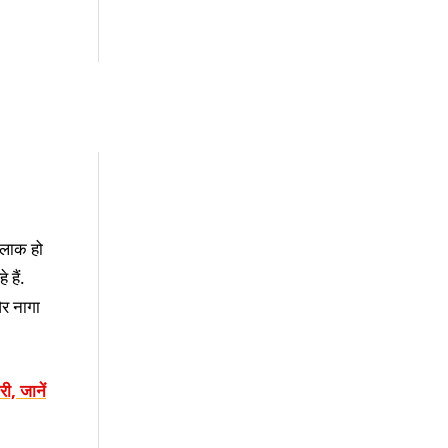
तलाक हो
 हैं.
और नागा
ी, जानें