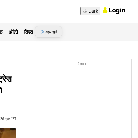
Login
🌙
Dark
ेक
ऑटो
विश्व
शहर चुनें
विज्ञापन
्रेस
ो
 पूर्वाह्न IST