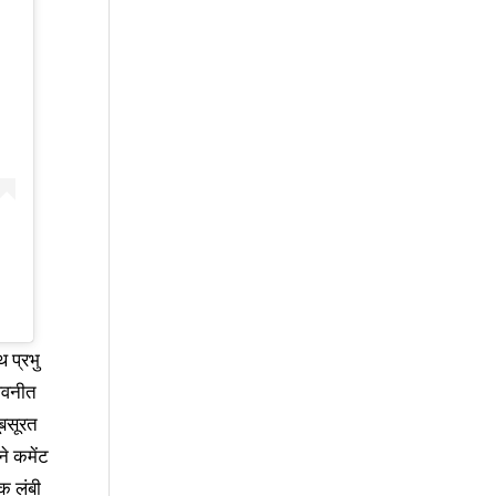
 प्रभु
अवनीत
ूबसूरत
ने कमेंट
क लंबी