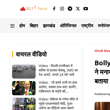
C
32.7
Patna
होम
बिहार
झारखंड
ओरिजिनल
राष्ट्रीय
मनोरंज
Hindi Ne
वायरल वीडियो
Bolly
Video : दिल्ली-एनसीआर में
ने मना
बारिश से हालात बेकाबू, IMD का
रेड अलर्ट; अगले 24 घंटे भारी
बताया 
Video : ‘जो हमारे पानी पर हाथ
डालेगा, उसका हाथ काट डालेंगे’,
पाकिस्तान के मंत्री की...
Published b
Video: सेशेल्स के गणेश मंदिर में
पहुंचे प्रधानमंत्री मोदी, पूजा-
अर्चना का वीडियो आया सामने