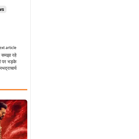
ws
xt article
ं समझा रहे
री पर भड़के
मभद्राचार्य