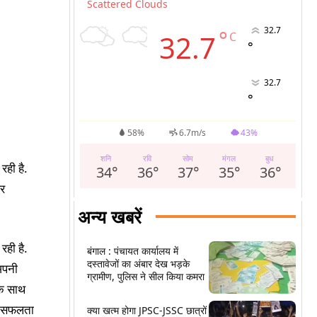
Scattered Clouds
32.7
°
32.7
C
°
32.7
°
58%
6.7m/s
43%
शनि
रवि
सोम
मंगल
बुध
ही है.
34
°
36
°
37
°
35
°
36
°
और
अन्य खबरें
ही है.
बंगाल : पंचायत कार्यालय में
दस्तावेजों का अंबार देख भड़के
अपनी
ग्रामीण, पुलिस ने सील किया कमरा
के साथ
की सफलता
क्या खत्म होगा JPSC-JSSC छात्रों